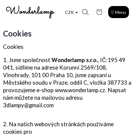
Přejít
Nákupní
na
CZK
košík
obsah
Cookies
Cookies
1. Jsme společnost
Wonderlamp s.r.o.
, IČ:
195 49
041
, sídlíme na adrese Korunní 2569/108,
Vinohrady, 101 00 Praha 10, jsme zapsaní u
Městského soudu v Praze, oddíl C, vložka 387733 a
provozujeme e-shop www.wonderlamp.cz. Napsat
nám můžete na mailovou adresu
3dlampy@gmail.com
2. Na našich webových stránkách používáme
cookies pro