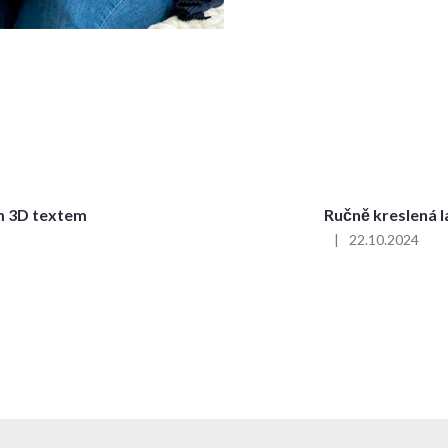
m 3D textem
Ručně kreslená l
|
22.10.2024
Hodnocení
produktu
je
5
z
5
hvězdiček.