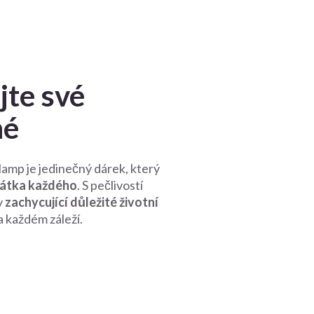
te své
né
mp je jedinečný dárek, který
rátka každého
. S pečlivostí
y
zachycující důležité životní
 každém záleží.