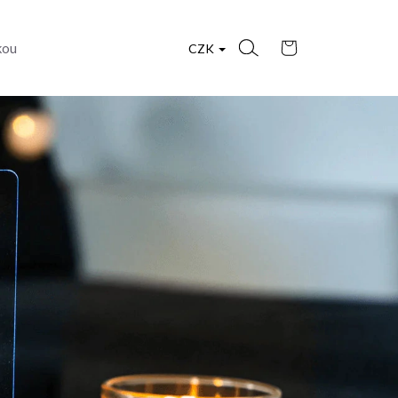
Nákupní
kou
CZK
košík