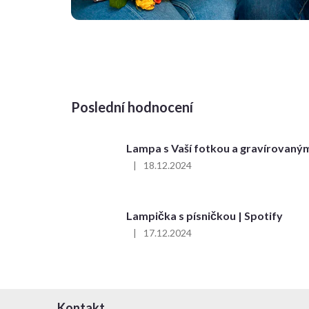
Poslední hodnocení
Lampa s Vaší fotkou a gravírovaný
|
18.12.2024
Hodnocení
produktu
je
5
Lampička s písničkou | Spotify
z
|
17.12.2024
5
Hodnocení
hvězdiček.
produktu
je
4
z
Z
5
Kontakt