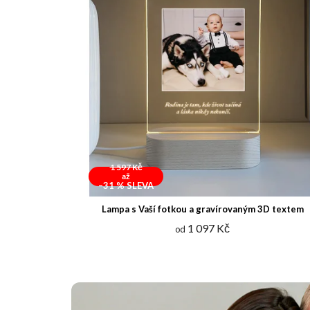
1 597 Kč
až
–31 %
Lampa s Vaší fotkou a gravírovaným 3D textem
1 097 Kč
od