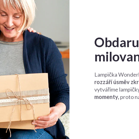
Obdaruj
milova
Lampička Wonderla
rozzáří úsměv zk
vytváříme lampičk
momenty,
proto na